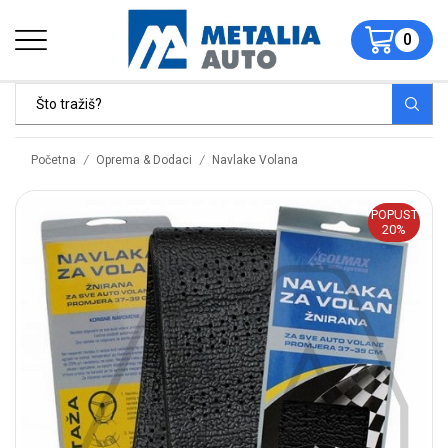
0
/
/
Početna
Oprema & Dodaci
Navlake Volana
POPUST
20%