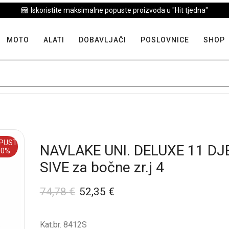
Iskoristite maksimalne popuste proizvoda u "Hit tjedna"
MOTO
ALATI
DOBAVLJAČI
POSLOVNICE
SHOP
PUST
NAVLAKE UNI. DELUXE 11 DJ
30%
SIVE za bočne zr.j 4
74,78
€
52,35
€
Kat.br. 8412S