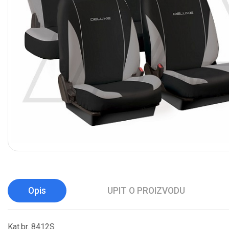
Opis
UPIT O PROIZVODU
Kat.br. 8412S