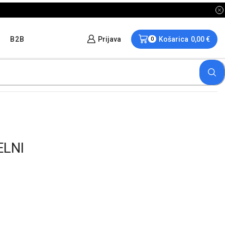
B2B
Prijava
Košarica
0,00
€
0
ELNI