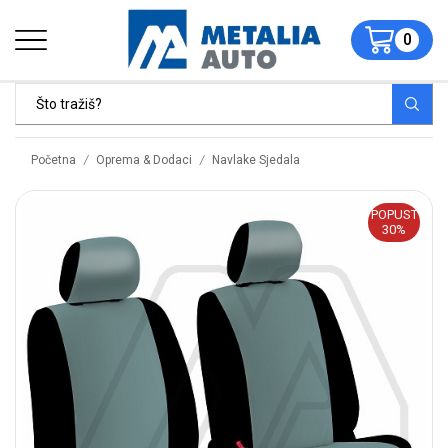
0
/
/
Početna
Oprema & Dodaci
Navlake Sjedala
POPUST
30%