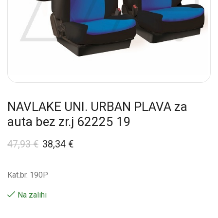
NAVLAKE UNI. URBAN PLAVA za
auta bez zr.j 62225 19
47,93
€
38,34
€
Kat.br. 190P
Na zalihi