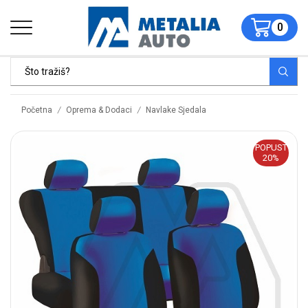
0
/
/
Početna
Oprema & Dodaci
Navlake Sjedala
POPUST
20%