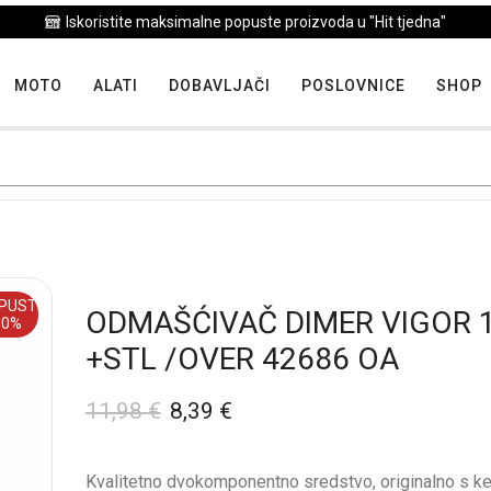
Iskoristite maksimalne popuste proizvoda u "Hit tjedna"
MOTO
ALATI
DOBAVLJAČI
POSLOVNICE
SHOP
PUST
ODMAŠĆIVAČ DIMER VIGOR 1,8
30%
+STL /OVER 42686 OA
11,98
€
8,39
€
Kvalitetno dvokomponentno sredstvo, originalno s k