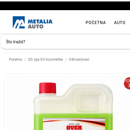
POČETNA
AUTO
/
/
Početna
OD ulja DO kozmetike
Odmaščivaći
PO