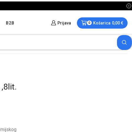
B2B
Prijava
Košarica
0,00
€
0
lit.
emijskog