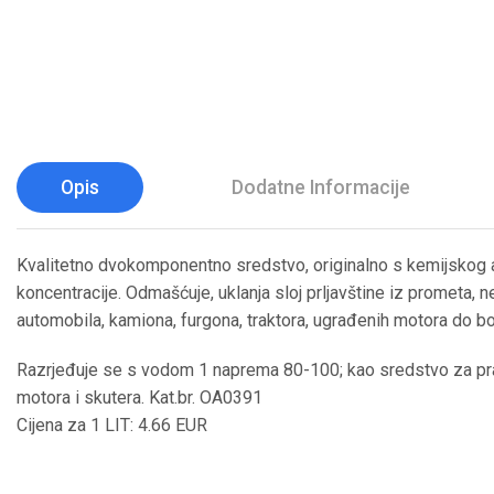
Opis
Dodatne Informacije
Kvalitetno dvokomponentno sredstvo, originalno s kemijskog as
koncentracije. Odmašćuje, uklanja sloj prljavštine iz prometa, n
automobila, kamiona, furgona, traktora, ugrađenih motora do bo
Razrjeđuje se s vodom 1 naprema 80-100; kao sredstvo za pran
motora i skutera. Kat.br. OA0391
Cijena za 1 LIT: 4.66 EUR