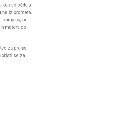
 koji se očituju
tine iz prometa,
u primjenu, od
nih motora do
vo za pranje
oristi se za