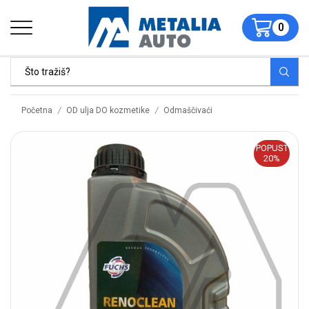
0
/
/
Početna
OD ulja DO kozmetike
Odmaščivaći
POPUST
20%