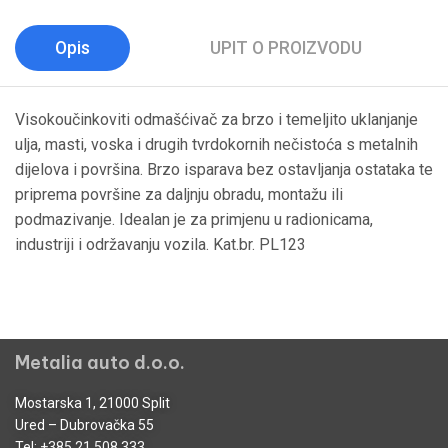
Opis
UPIT O PROIZVODU
Visokoučinkoviti odmašćivač za brzo i temeljito uklanjanje
ulja, masti, voska i drugih tvrdokornih nečistoća s metalnih
dijelova i površina. Brzo isparava bez ostavljanja ostataka te
priprema površine za daljnju obradu, montažu ili
podmazivanje. Idealan je za primjenu u radionicama,
industriji i održavanju vozila. Kat.br. PL123
Metalia auto d.o.o.
Mostarska 1, 21000 Split
Ured – Dubrovačka 55
Tel:
+385 21 508 333