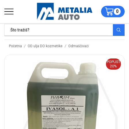
0
/
/
Početna
OD ulja DO kozmetike
Odmaščivaći
POPUST
20%