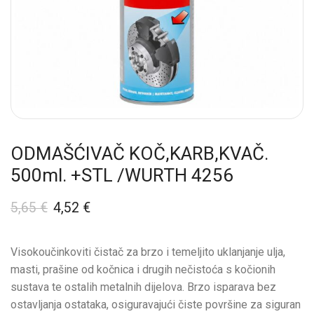
ODMAŠĆIVAČ KOČ,KARB,KVAČ.
500ml. +STL /WURTH 4256
5,65
€
4,52
€
Visokoučinkoviti čistač za brzo i temeljito uklanjanje ulja,
masti, prašine od kočnica i drugih nečistoća s kočionih
sustava te ostalih metalnih dijelova. Brzo isparava bez
ostavljanja ostataka, osiguravajući čiste površine za siguran