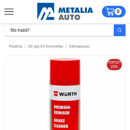
0
/
/
Početna
OD ulja DO kozmetike
Odmaščivaći
POPUST
20%