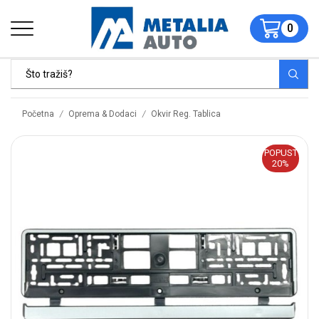
0
/
/
Početna
Oprema & Dodaci
Okvir Reg. Tablica
POPUST
20%