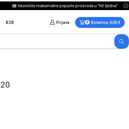
B2B
Prijava
Košarica
0,00
€
0
620