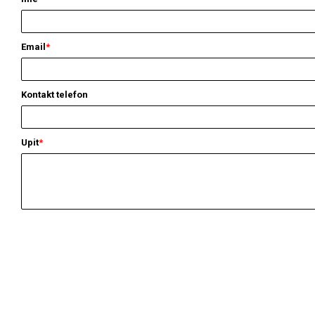
Email
*
Kontakt telefon
Upit
*