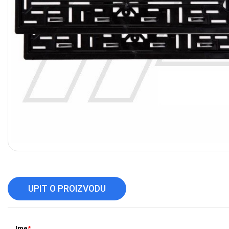
UPIT O PROIZVODU
Ime
*