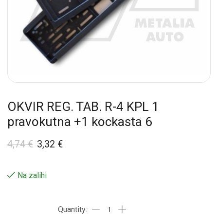
OKVIR REG. TAB. R-4 KPL 1
pravokutna +1 kockasta 6
4,74
€
3,32
€
Na zalihi