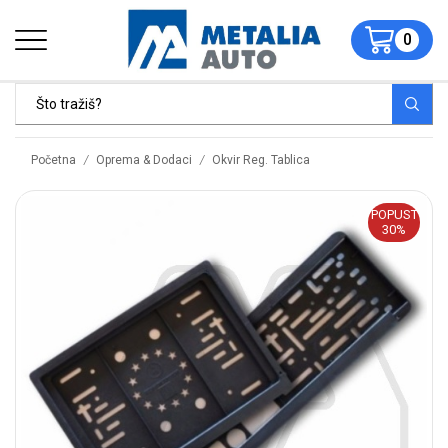
0
/
/
Početna
Oprema & Dodaci
Okvir Reg. Tablica
POPUST
30%