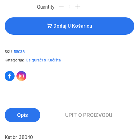
Dodaj U Košaricu
SKU:
55038
Kategorija:
Osigurači & Kućišta
Opis
UPIT O PROIZVODU
Kat.br. 38040