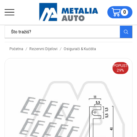
0
/
/
Početna
Rezervni Dijelovi
Osigurači & Kućišta
POPUST
29%