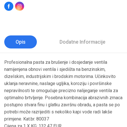
Opis
Dodatne Informacije
Profesionalna pasta za brušenje i dosjedanje ventila
namijenjena obnovi ventila i sjedišta na benzinskim,
dizelskim, industrijskim i brodskim motorima. Učinkovito
uklanja neravnine, naslage ugljika, koroziju i površinske
nepravilnosti te omogućuje precizno nalijeganje ventila za
optimalno brtvljenje. Posebna kombinacija abrazivnih zrnaca
postupno stvara finu i glatku završnu obradu, a pasta se po
potrebi može razrijediti s nekoliko kapi vode radi lakše
primjene. Kat.br. 80037
Cijena za 1 X KG: 132.47 EUR