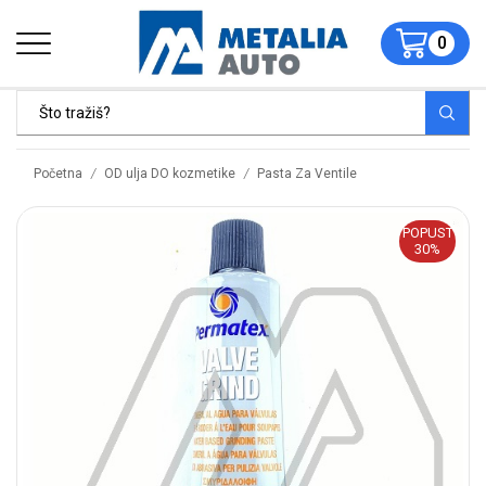
0
/
/
Početna
OD ulja DO kozmetike
Pasta Za Ventile
POPUST
30%