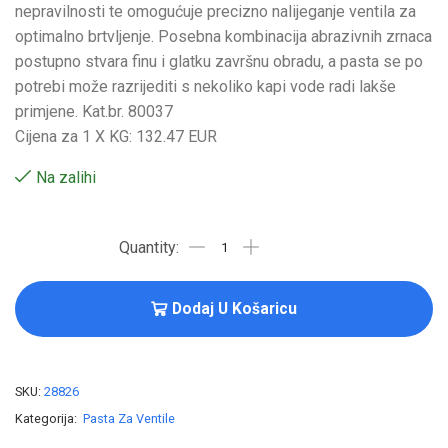
nepravilnosti te omogućuje precizno nalijeganje ventila za
optimalno brtvljenje. Posebna kombinacija abrazivnih zrnaca
postupno stvara finu i glatku završnu obradu, a pasta se po
potrebi može razrijediti s nekoliko kapi vode radi lakše
primjene. Kat.br. 80037
Cijena za 1 X KG: 132.47 EUR
Na zalihi
Dodaj U Košaricu
SKU:
28826
Kategorija:
Pasta Za Ventile