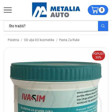
0
/
/
Početna
OD ulja DO kozmetike
Pasta Za Ruke
POPUST
30%