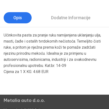
Opis
Dodatne Informacije
Učinkovita pasta za pranje ruku namijenjena uklanjanju ulja,
masti, čađe i ostalih tvrdokornih nečistoća. Temeljito čisti
ruke, a pritom je nježna prema koži te pomaže zadržati
njezinu prirodnu mekoću. Idealna je za primjenu u
autoservisima, radionicama, industriji i za svakodnevnu
profesionalnu upotrebu. Kat.br. 14-09
Cijena za 1 X KG: 4.68 EUR
Metalia auto d.o.o.