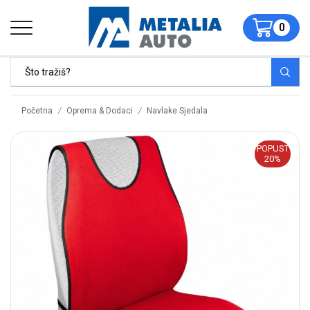
0
/
/
Početna
Oprema & Dodaci
Navlake Sjedala
POPUST
20%