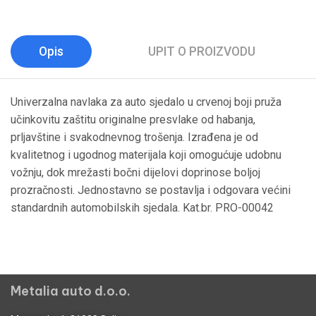
Opis
UPIT O PROIZVODU
Univerzalna navlaka za auto sjedalo u crvenoj boji pruža
učinkovitu zaštitu originalne presvlake od habanja,
prljavštine i svakodnevnog trošenja. Izrađena je od
kvalitetnog i ugodnog materijala koji omogućuje udobnu
vožnju, dok mrežasti bočni dijelovi doprinose boljoj
prozračnosti. Jednostavno se postavlja i odgovara većini
standardnih automobilskih sjedala. Kat.br. PRO-00042
Metalia auto d.o.o.