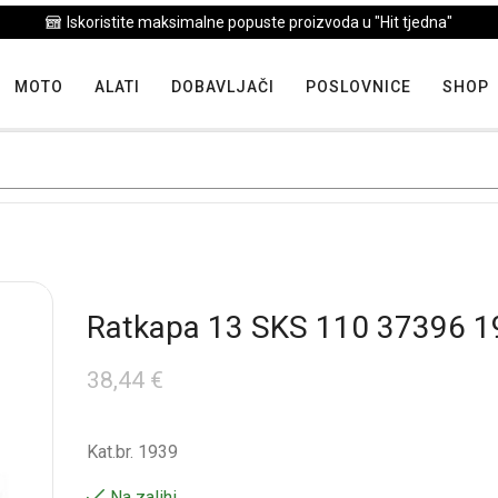
Iskoristite maksimalne popuste proizvoda u "Hit tjedna"
MOTO
ALATI
DOBAVLJAČI
POSLOVNICE
SHOP
Ratkapa 13 SKS 110 37396 1
38,44
€
Kat.br. 1939
Na zalihi