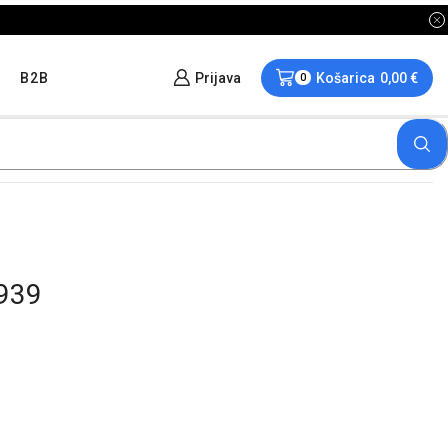
B2B
Prijava
Košarica
0,00
€
0
939