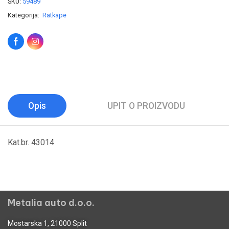
SKU:
59489
Kategorija:
Ratkape
Opis
UPIT O PROIZVODU
Kat.br. 43014
Metalia auto d.o.o.
Mostarska 1, 21000 Split