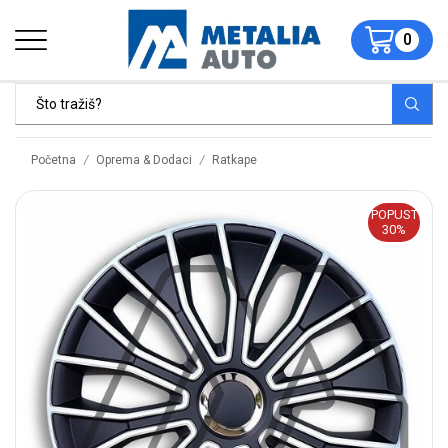
0
/
/
Početna
Oprema & Dodaci
Ratkape
POPUST
30%