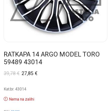
RATKAPA 14 ARGO MODEL TORO
59489 43014
39,78
€
27,85
€
Kat.br. 43014
Nema na zalihi