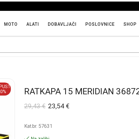
Iskoristite maksimalne popuste proizvoda u "Hit tjedna"
MOTO
ALATI
DOBAVLJAČI
POSLOVNICE
SHOP
PUST
RATKAPA 15 MERIDIAN 3687
20%
29,43
€
23,54
€
Kat.br. 57631
Na zalihi