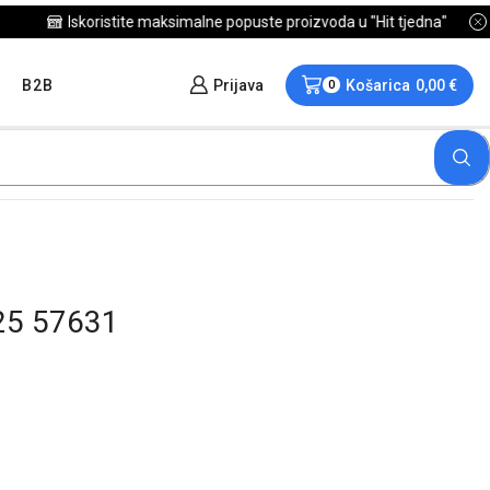
B2B
Prijava
Košarica
0,00
€
0
25 57631