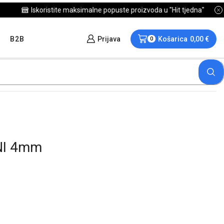
B2B
Prijava
Košarica
0,00
€
0
NI 4mm