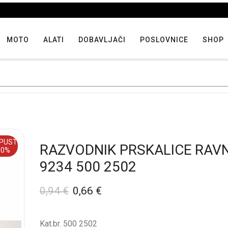
Iskoristite maksimalne popuste proizvoda u "Hit tjedna"
MOTO
ALATI
DOBAVLJAČI
POSLOVNICE
SHOP
PUST
RAZVODNIK PRSKALICE RAV
30%
9234 500 2502
0,94
€
0,66
€
Kat.br. 500 2502