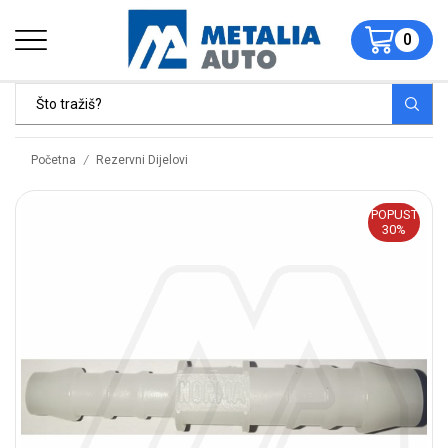
0
/
Početna
Rezervni Dijelovi
POPUST
30%