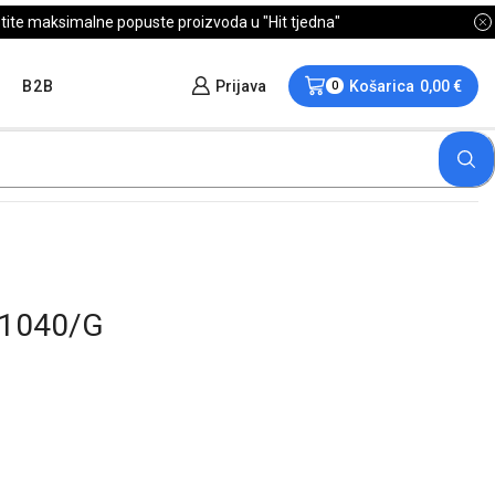
B2B
Prijava
Košarica
0,00
€
0
K1040/G