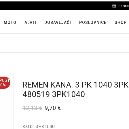
Iskoristite maksimalne popuste proizvoda u "Hit tjedna"
MOTO
ALATI
DOBAVLJAČI
POSLOVNICE
SHOP
PUST
REMEN KANA. 3 PK 1040 3P
20%
480519 3PK1040
12,13
€
9,70
€
Kat.br. 3PK1040