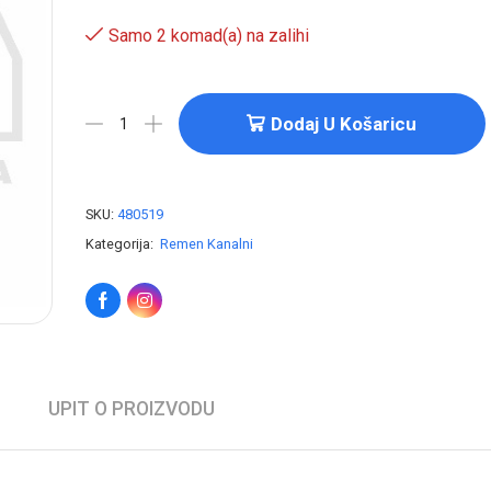
Samo 2 komad(a) na zalihi
Dodaj U Košaricu
SKU:
480519
Kategorija:
Remen Kanalni
UPIT O PROIZVODU