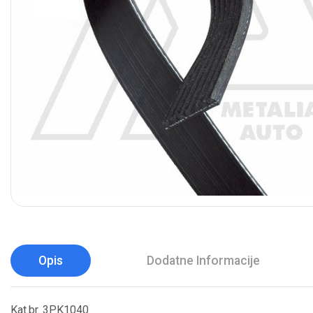
Opis
Dodatne Informacije
Kat.br. 3PK1040