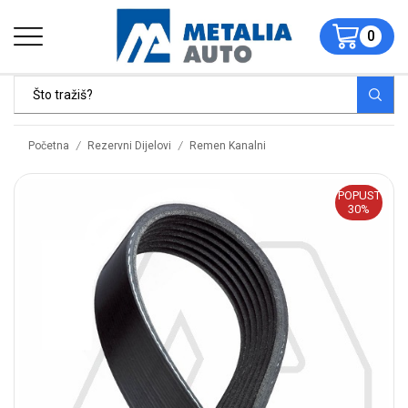
0
/
/
Početna
Rezervni Dijelovi
Remen Kanalni
POPUST
30%