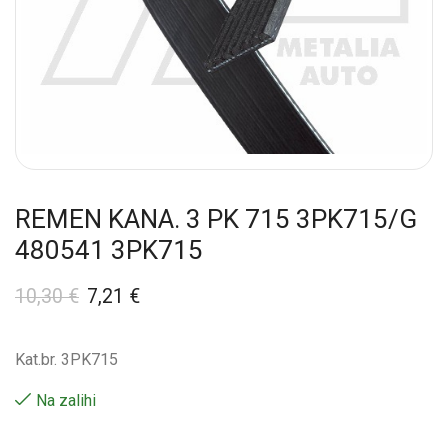
REMEN KANA. 3 PK 715 3PK715/G
480541 3PK715
10,30
€
7,21
€
Kat.br. 3PK715
Na zalihi