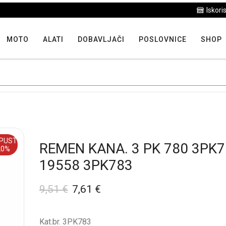
Iskoristite maksimalne popuste proizvoda u "Hit tjedna"
MOTO
ALATI
DOBAVLJAČI
POSLOVNICE
SHOP
PUST
REMEN KANA. 3 PK 780 3PK7
20%
19558 3PK783
9,51
€
7,61
€
Kat.br. 3PK783