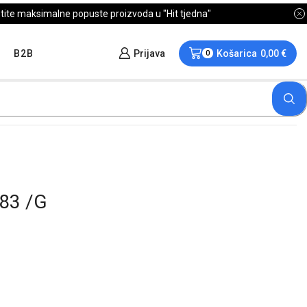
B2B
Prijava
Košarica
0,00
€
0
83 /G