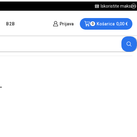
B2B
Prijava
Košarica
0,00
€
0
T