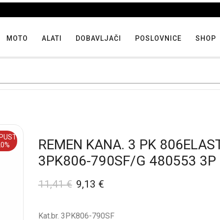
Iskoristite maksimalne popuste proizvoda u "Hit tjedna"
MOTO
ALATI
DOBAVLJAČI
POSLOVNICE
SHOP
PUST
REMEN KANA. 3 PK 806ELAS
20%
3PK806-790SF/G 480553 3P
11,41
€
9,13
€
Kat.br. 3PK806-790SF