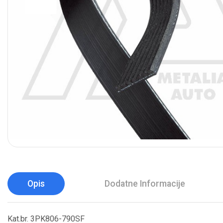
Opis
Dodatne Informacije
Kat.br. 3PK806-790SF