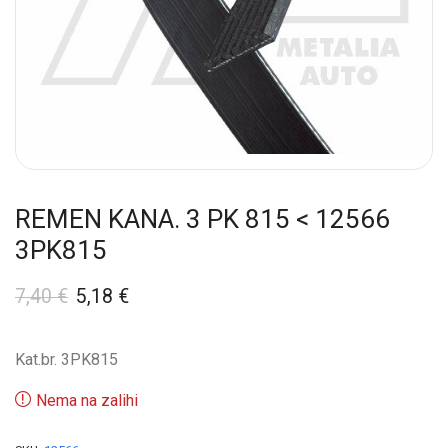
REMEN KANA. 3 PK 815 < 12566
3PK815
7,40
€
5,18
€
Kat.br. 3PK815
Nema na zalihi