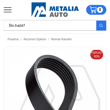
0
/
/
Početna
Rezervni Dijelovi
Remen Kanalni
POPUST
30%