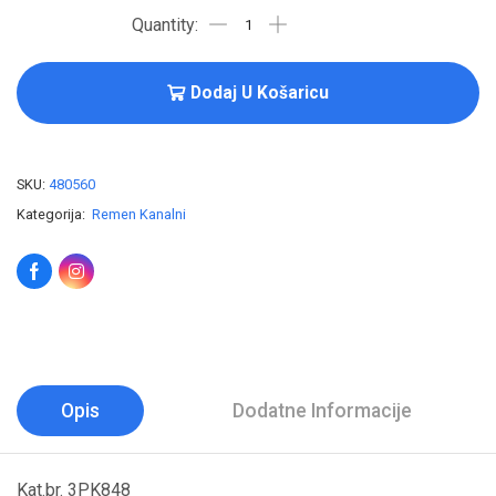
Dodaj U Košaricu
SKU:
480560
Kategorija:
Remen Kanalni
Opis
Dodatne Informacije
Kat.br. 3PK848