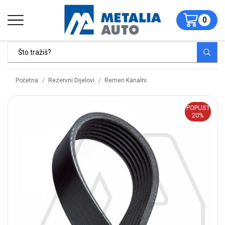
0
/
/
Početna
Rezervni Dijelovi
Remen Kanalni
POPUST
20%