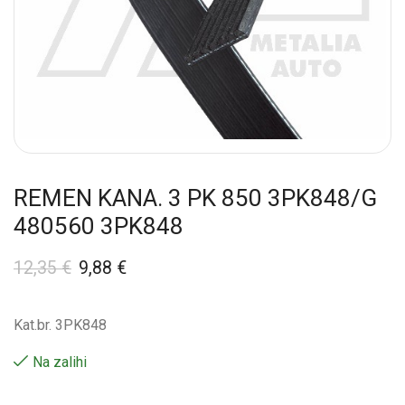
REMEN KANA. 3 PK 850 3PK848/G
480560 3PK848
12,35
€
9,88
€
Kat.br. 3PK848
Na zalihi