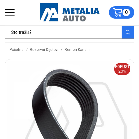
0
/
/
Početna
Rezervni Dijelovi
Remen Kanalni
POPUST
20%