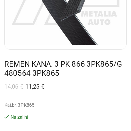
REMEN KANA. 3 PK 866 3PK865/G
480564 3PK865
14,06
€
11,25
€
Kat.br. 3PK865
Na zalihi