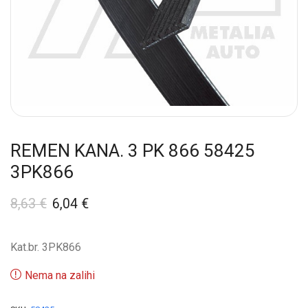
REMEN KANA. 3 PK 866 58425
3PK866
8,63
€
6,04
€
Kat.br. 3PK866
Nema na zalihi