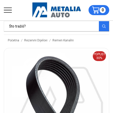
0
/
/
Početna
Rezervni Dijelovi
Remen Kanalni
POPUST
30%