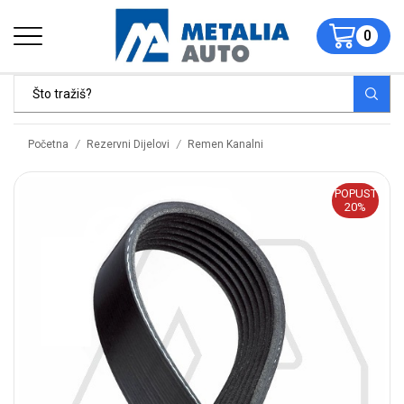
0
/
/
Početna
Rezervni Dijelovi
Remen Kanalni
POPUST
20%