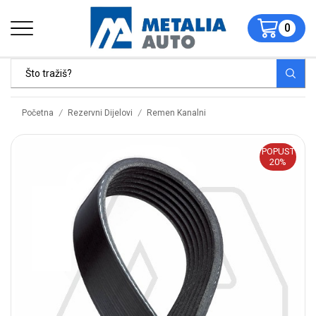
0
/
/
Početna
Rezervni Dijelovi
Remen Kanalni
POPUST
20%