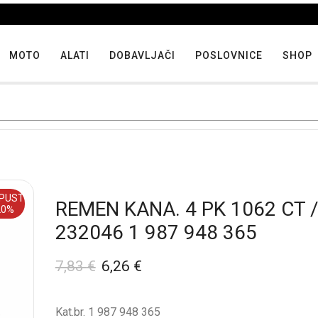
Iskoristite maksimalne popuste proizvoda u "Hit tjedna"
MOTO
ALATI
DOBAVLJAČI
POSLOVNICE
SHOP
PUST
REMEN KANA. 4 PK 1062 CT /
20%
232046 1 987 948 365
7,83
€
6,26
€
Kat.br. 1 987 948 365