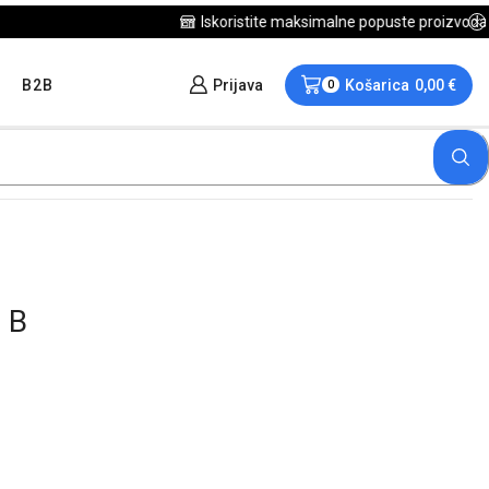
B2B
Prijava
Košarica
0,00
€
0
 B