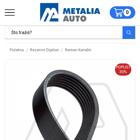
0
/
/
Početna
Rezervni Dijelovi
Remen Kanalni
POPUST
30%