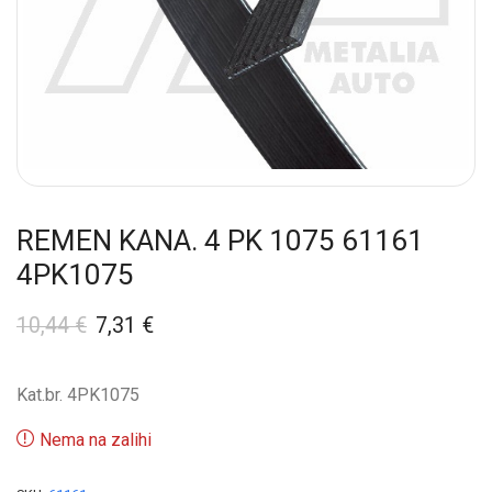
REMEN KANA. 4 PK 1075 61161
4PK1075
10,44
€
7,31
€
Kat.br. 4PK1075
Nema na zalihi