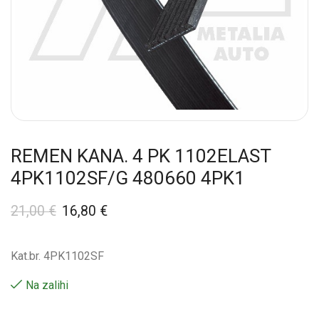
REMEN KANA. 4 PK 1102ELAST
4PK1102SF/G 480660 4PK1
21,00
€
16,80
€
Kat.br. 4PK1102SF
Na zalihi