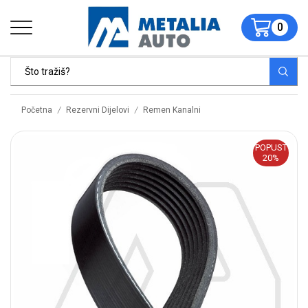
0
/
/
Početna
Rezervni Dijelovi
Remen Kanalni
POPUST
20%