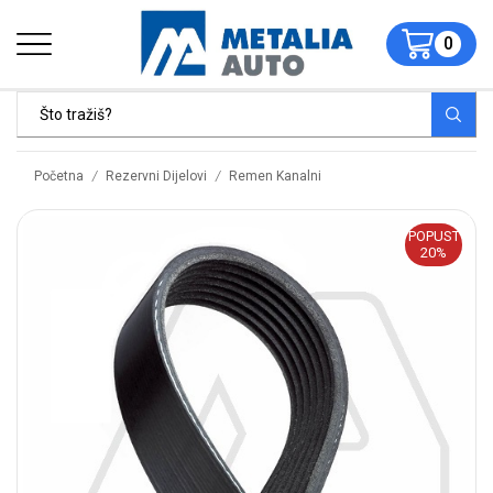
0
/
/
Početna
Rezervni Dijelovi
Remen Kanalni
POPUST
20%