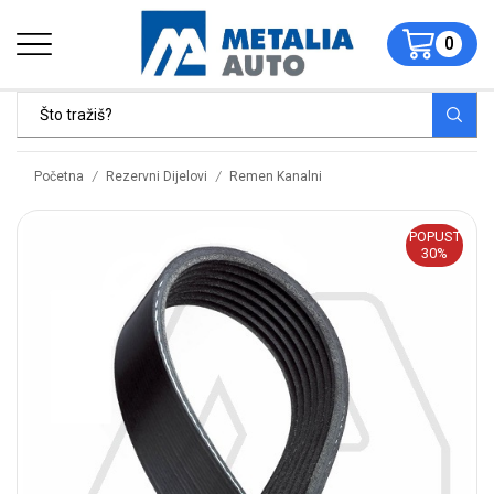
0
/
/
Početna
Rezervni Dijelovi
Remen Kanalni
POPUST
30%