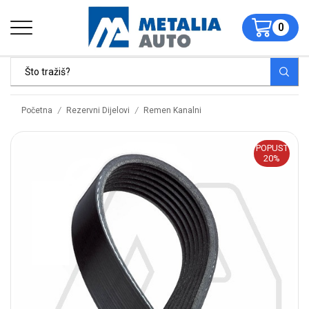
0
/
/
Početna
Rezervni Dijelovi
Remen Kanalni
POPUST
20%