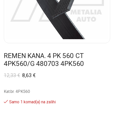
REMEN KANA. 4 PK 560 CT
4PK560/G 480703 4PK560
12,33
€
8,63
€
Kat.br. 4PK560
Samo 1 komad(a) na zalihi