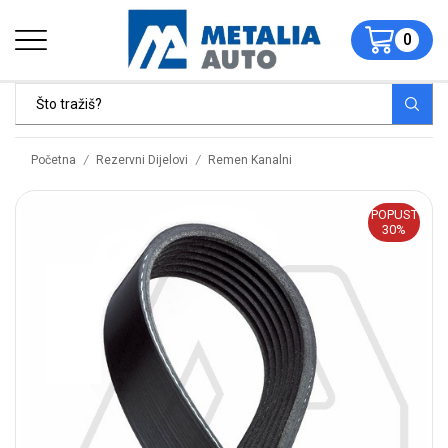
0
/
/
Početna
Rezervni Dijelovi
Remen Kanalni
POPUST
30%