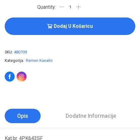
Dodaj U Košaricu
SKU:
480709
Kategorija:
Remen Kanalni
Opis
Dodatne Informacije
Kat.br. 4PK643SF