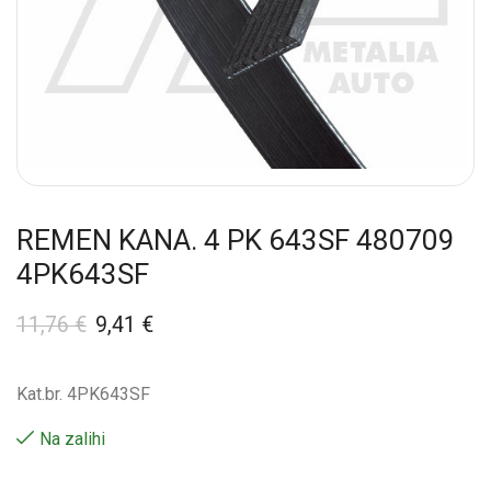
REMEN KANA. 4 PK 643SF 480709
4PK643SF
11,76
€
9,41
€
Kat.br. 4PK643SF
Na zalihi