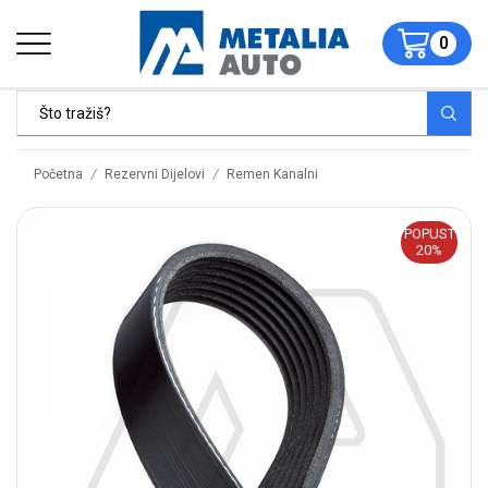
0
/
/
Početna
Rezervni Dijelovi
Remen Kanalni
POPUST
20%