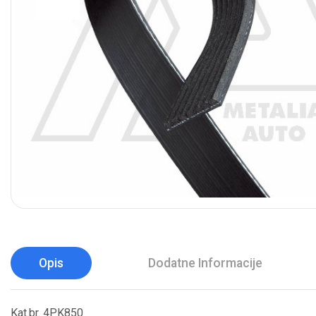
Opis
Dodatne Informacije
Kat.br. 4PK850