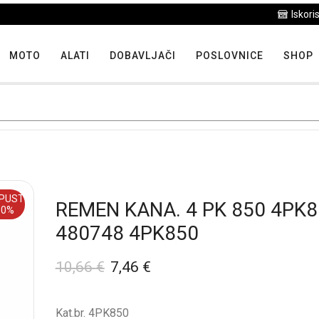
Iskoristite maksimalne popuste proizvoda u "Hit tjedna"
MOTO
ALATI
DOBAVLJAČI
POSLOVNICE
SHOP
PUST
REMEN KANA. 4 PK 850 4PK
30%
480748 4PK850
10,66
€
7,46
€
Kat.br. 4PK850