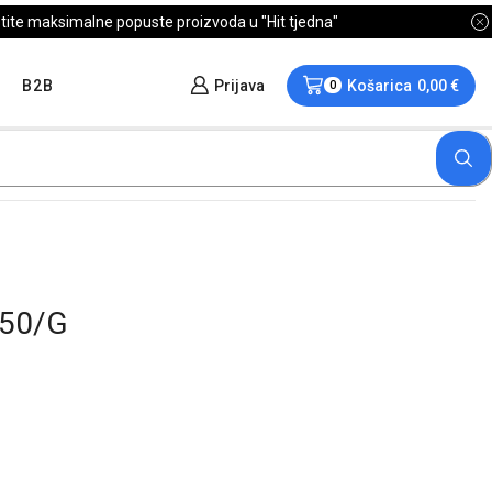
B2B
Prijava
Košarica
0,00
€
0
850/G