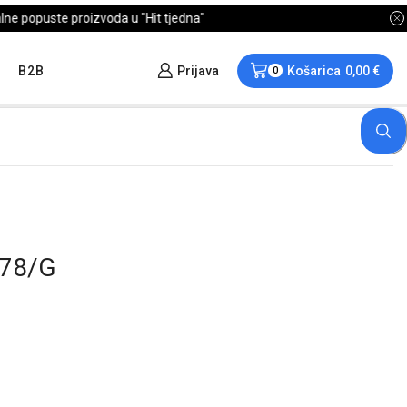
B2B
Prijava
Košarica
0,00
€
0
878/G