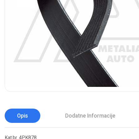
Opis
Dodatne Informacije
Kat.br. 4PK878