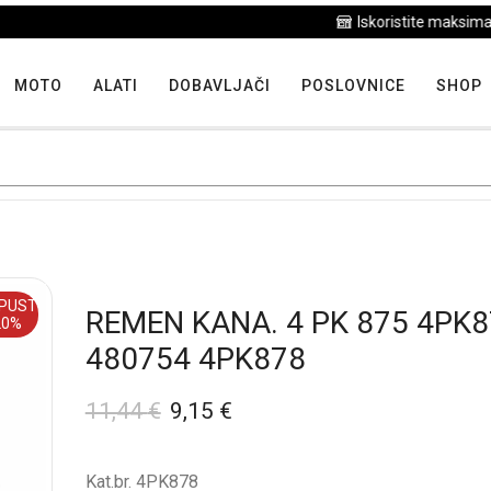
Iskoristite maksimalne popuste proizvoda u "Hit tjedna"
MOTO
ALATI
DOBAVLJAČI
POSLOVNICE
SHOP
PUST
REMEN KANA. 4 PK 875 4PK
20%
480754 4PK878
11,44
€
9,15
€
Kat.br. 4PK878