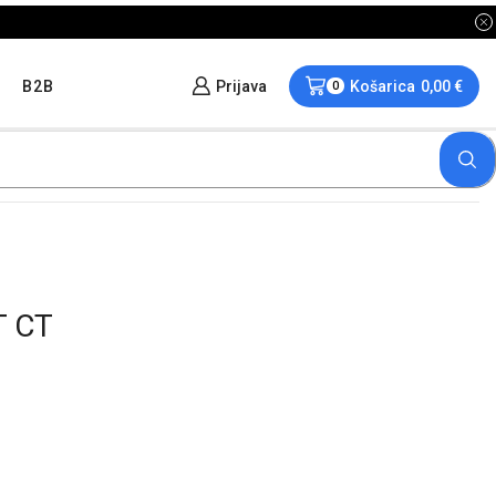
B2B
Prijava
Košarica
0,00
€
0
T CT