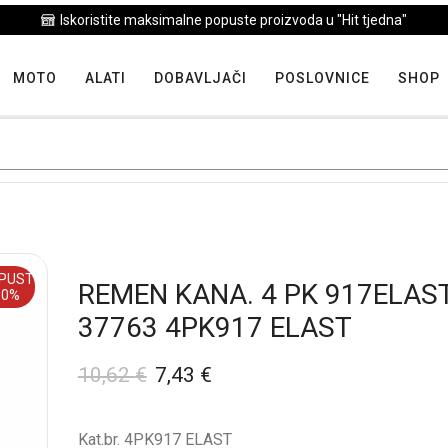
Iskoristite maksimalne popuste proizvoda u "Hit tjedna"
MOTO
ALATI
DOBAVLJAČI
POSLOVNICE
SHOP
PUST
REMEN KANA. 4 PK 917ELAS
30%
37763 4PK917 ELAST
10,62
€
7,43
€
Kat.br. 4PK917 ELAST