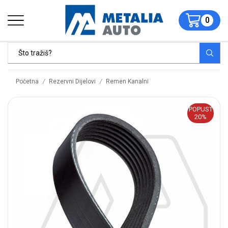
0
/
/
Početna
Rezervni Dijelovi
Remen Kanalni
POPUST
20%