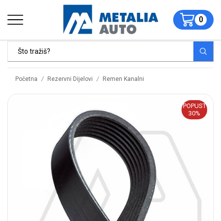
0
/
/
Početna
Rezervni Dijelovi
Remen Kanalni
POPUST
30%