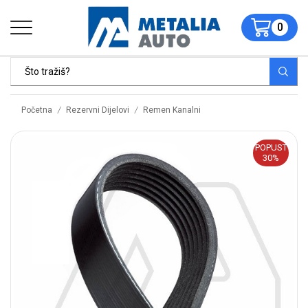
0
/
/
Početna
Rezervni Dijelovi
Remen Kanalni
POPUST
30%