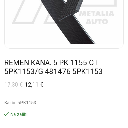
REMEN KANA. 5 PK 1155 CT
5PK1153/G 481476 5PK1153
17,30
€
12,11
€
Kat.br. 5PK1153
Na zalihi