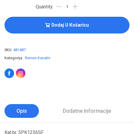
Dodaj U Košaricu
SKU:
481487
Kategorija:
Remen Kanalni
Opis
Dodatne Informacije
Kat.br. 5PK1236SF