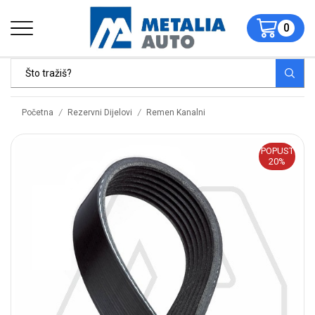
0
/
/
Početna
Rezervni Dijelovi
Remen Kanalni
POPUST
20%