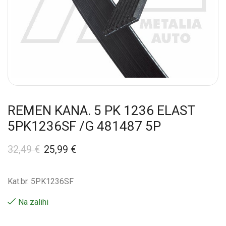
REMEN KANA. 5 PK 1236 ELAST
5PK1236SF /G 481487 5P
32,49
€
25,99
€
Kat.br. 5PK1236SF
Na zalihi