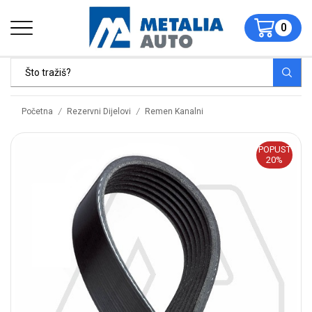
0
/
/
Početna
Rezervni Dijelovi
Remen Kanalni
POPUST
20%