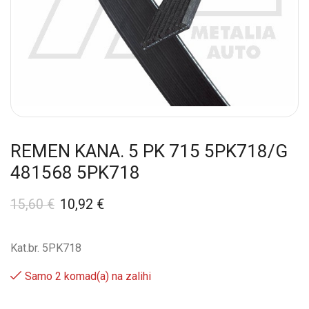
REMEN KANA. 5 PK 715 5PK718/G
481568 5PK718
15,60
€
10,92
€
Kat.br. 5PK718
Samo 2 komad(a) na zalihi