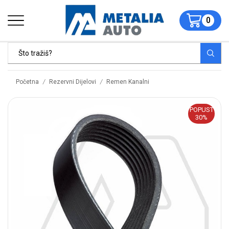
0
/
/
Početna
Rezervni Dijelovi
Remen Kanalni
POPUST
30%