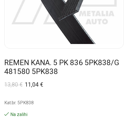
REMEN KANA. 5 PK 836 5PK838/G
481580 5PK838
13,80
€
11,04
€
Kat.br. 5PK838
Na zalihi