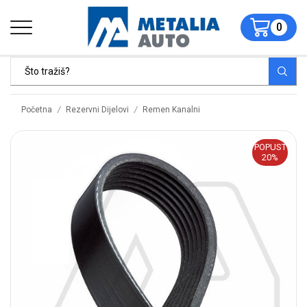
0
/
/
Početna
Rezervni Dijelovi
Remen Kanalni
POPUST
20%