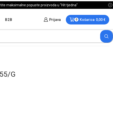
B2B
Prijava
Košarica
0,00
€
0
955/G