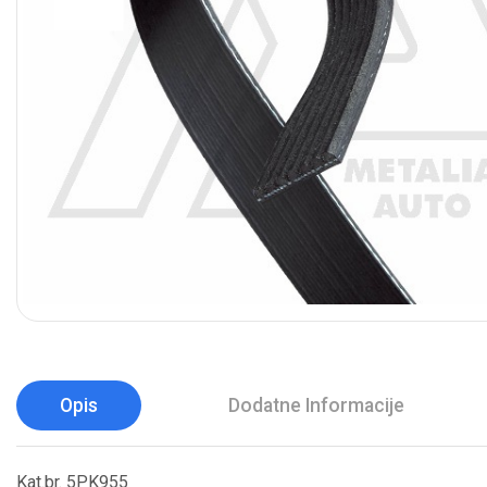
Opis
Dodatne Informacije
Kat.br. 5PK955