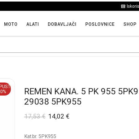
Iskoristite maksimalne popuste proizvoda u "Hit tjedna"
MOTO
ALATI
DOBAVLJAČI
POSLOVNICE
SHOP
PUST
REMEN KANA. 5 PK 955 5PK
20%
29038 5PK955
17,53
€
14,02
€
Kat.br. 5PK955