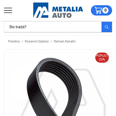
0
/
/
Početna
Rezervni Dijelovi
Remen Kanalni
POPUST
20%